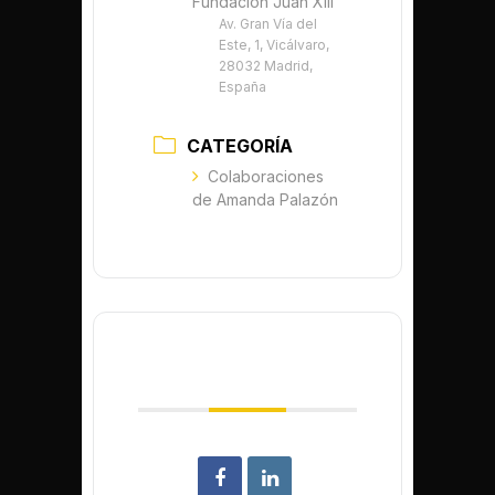
Fundación Juan XIII
Av. Gran Vía del
Este, 1, Vicálvaro,
28032 Madrid,
España
CATEGORÍA
Colaboraciones
de Amanda Palazón
COMPARTIR ESTE
EVENTO