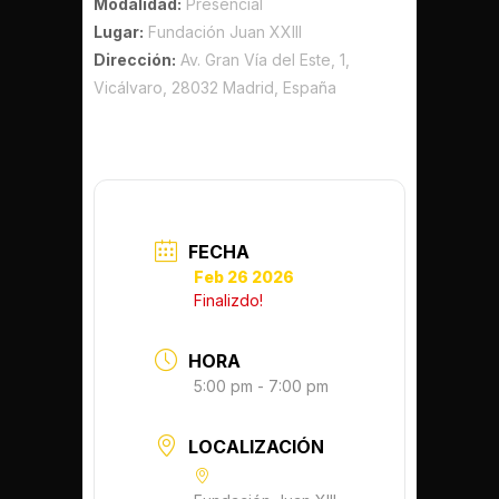
Modalidad:
Presencial
Lugar:
Fundación Juan XXIII
Dirección:
Av. Gran Vía del Este, 1,
Vicálvaro, 28032 Madrid, España
FECHA
Feb 26 2026
Finalizdo!
HORA
5:00 pm - 7:00 pm
LOCALIZACIÓN