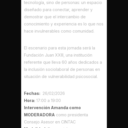
tecnología, sino de personas: un espacio
diseñado para conectar, aprender y
demostrar que el intercambio de
conocimiento y experiencia es lo que nos
hace invulnerables como comunidad.
El escenario para esta jornada será la
Fundación Juan XXIII
, una institución
referente que lleva 60 años dedicados a
la inclusión sociolaboral de personas en
situación de vulnerabilidad psicosocial.
Fechas:
26/02/2026
Hora:
17:00 a 19:00
Intervención Amanda como
MODERADORA
como presidenta
Consejo Asesor en CINTAC