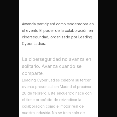
ciberseguridad.
Amanda participará como moderadora en
el evento El poder de la colaboración en
ciberseguridad, organizado por Leading
Cyber Ladies:
La ciberseguridad no avanza en
solitario. Avanza cuando se
comparte.
Leading Cyber Ladies
celebra su tercer
evento presencial en
Madrid
el próximo
26 de febrero
. Este encuentro nace con
el firme propósito de reivindicar la
colaboración como el motor real de
nuestra industria. No se trata solo de