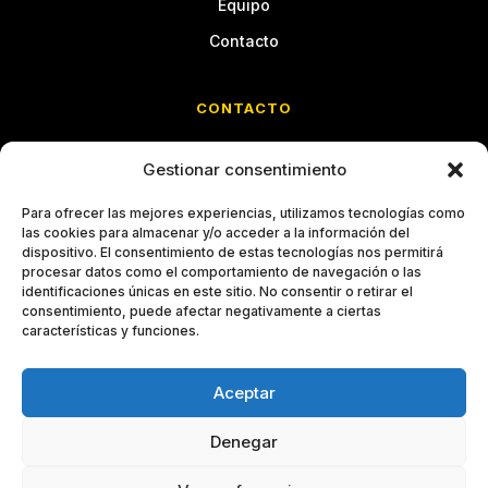
Equipo
Contacto
CONTACTO
Calle Cristóbal Bordiú, 35
Gestionar consentimiento
Entreplanta C · Chamberí
28003 Madrid
Para ofrecer las mejores experiencias, utilizamos tecnologías como
las cookies para almacenar y/o acceder a la información del
imm@grupoimm.com
dispositivo. El consentimiento de estas tecnologías nos permitirá
procesar datos como el comportamiento de navegación o las
identificaciones únicas en este sitio. No consentir o retirar el
914 26 66 69
consentimiento, puede afectar negativamente a ciertas
características y funciones.
Aceptar
© 2026 OGECAM · Observatorio de Gestión del Cambio
Aviso legal
Privacidad
Cookies
Accesibilidad
Denegar