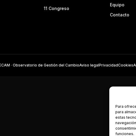
Equipo
11 Congreso
Contacto
CAM · Observatorio de Gestión del Cambio
Aviso legal
Privacidad
Cookies
A
Para ofrece
para almace
estas tecn
navegación 
consentimie
funciones.