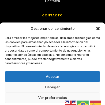
Contacto
CONTACTO
Calle Cristóbal Bordiú, 35
Gestionar consentimiento
Entreplanta C · Chamberí
28003 Madrid
Para ofrecer las mejores experiencias, utilizamos tecnologías como
las cookies para almacenar y/o acceder a la información del
imm@grupoimm.com
dispositivo. El consentimiento de estas tecnologías nos permitirá
procesar datos como el comportamiento de navegación o las
identificaciones únicas en este sitio. No consentir o retirar el
914 26 66 69
consentimiento, puede afectar negativamente a ciertas
características y funciones.
Aceptar
© 2026 OGECAM · Observatorio de Gestión del Cambio
Aviso legal
Privacidad
Cookies
Accesibilidad
Denegar
Ver preferencias