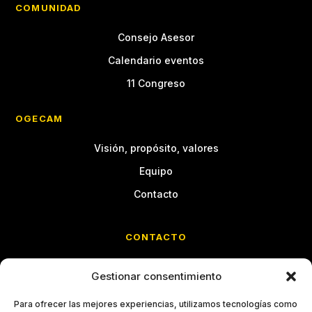
COMUNIDAD
Consejo Asesor
Calendario eventos
11 Congreso
OGECAM
Visión, propósito, valores
Equipo
Contacto
CONTACTO
Calle Cristóbal Bordiú, 35
Gestionar consentimiento
Entreplanta C · Chamberí
28003 Madrid
Para ofrecer las mejores experiencias, utilizamos tecnologías como