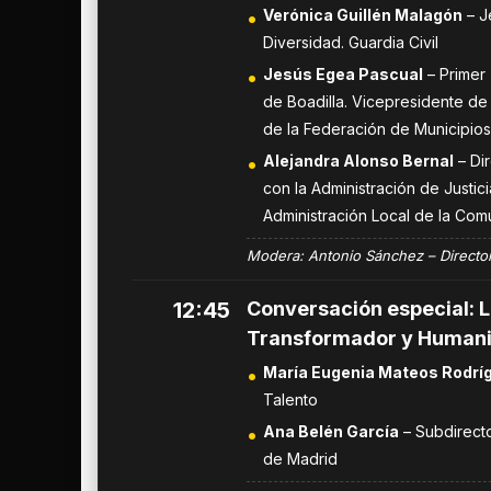
Verónica Guillén Malagón
– J
Diversidad. Guardia Civil
Jesús Egea Pascual
– Primer
de Boadilla. Vicepresidente d
de la Federación de Municipios
Alejandra Alonso Bernal
– Di
con la Administración de Justici
Administración Local de la Co
Modera: Antonio Sánchez – Director
12:45
Conversación especial: L
Transformador y Human
María Eugenia Mateos Rodrí
Talento
Ana Belén García
– Subdirect
de Madrid