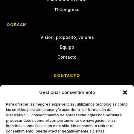
11 Congreso
OGECAM
Visión, propósito, valores
Equipo
Contacto
CONTACTO
Calle Cristóbal Bordiú, 35
Gestionar consentimiento
Entreplanta C · Chamberí
28003 Madrid
Para ofrecer las mejores experiencias, utilizamos tecnologías como
las cookies para almacenar y/o acceder a la información del
imm@grupoimm.com
dispositivo. El consentimiento de estas tecnologías nos permitirá
procesar datos como el comportamiento de navegación o las
identificaciones únicas en este sitio. No consentir o retirar el
914 26 66 69
consentimiento, puede afectar negativamente a ciertas