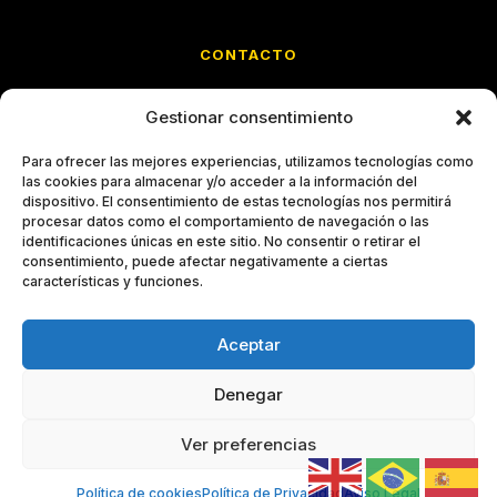
CONTACTO
Calle Cristóbal Bordiú, 35
Gestionar consentimiento
Entreplanta C · Chamberí
28003 Madrid
Para ofrecer las mejores experiencias, utilizamos tecnologías como
las cookies para almacenar y/o acceder a la información del
imm@grupoimm.com
dispositivo. El consentimiento de estas tecnologías nos permitirá
procesar datos como el comportamiento de navegación o las
identificaciones únicas en este sitio. No consentir o retirar el
914 26 66 69
consentimiento, puede afectar negativamente a ciertas
características y funciones.
Aceptar
© 2026 OGECAM · Observatorio de Gestión del Cambio
Aviso legal
Privacidad
Cookies
Accesibilidad
Denegar
Ver preferencias
Política de cookies
Política de Privacidad
Aviso Legal