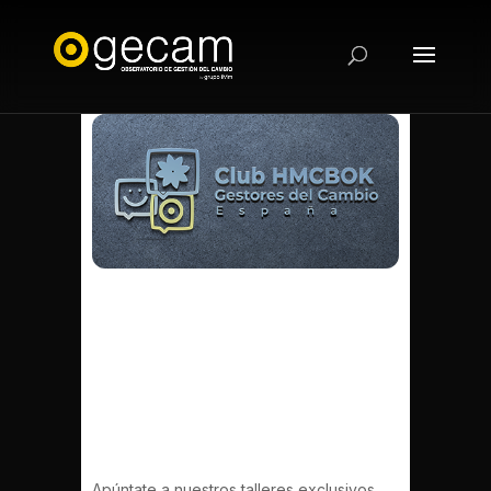
Talleres HCMBOK
España –
HCMBOK To Agile
Apúntate a nuestros talleres exclusivos